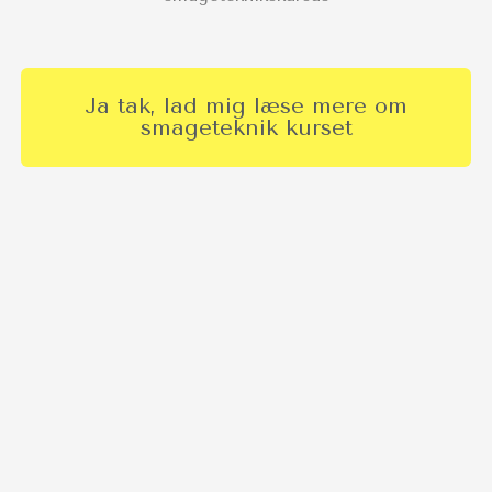
Ja tak, lad mig læse mere om
smageteknik kurset