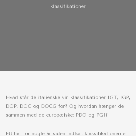
klassifikationer
Hvad står de italienske vin klassifikationer IGT, IGP,
DOP, DOC og DOCG for? Og hvordan hænger de
sammen med de europæiske; PDO og PGI?
EU har for nogle år siden indført klassifikationerne