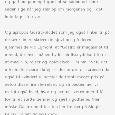
og gad mega-meget godt at se sådan ud, bare
sådan lige når jeg står op om morgenen og i det
hele taget forever.
Og apropos Gastro-bladet som jeg også linker til på
de øvre linier, skriver de sjovt nok på deres
hjemmeside via Egmont, at “Gastro er magasinet til
mænd, der hver måned byder på livsnydelse i form
af mad, vin, rejser og oplevelser” Hm-hm, Well, det
må næsten være slåfejl – det er da for sørensen da
også til kvinder! Vi sætter da totalt meget pris på
netop disse fire størrelser, og så bestemmer vi i
øvrigt også hvad, hvor og hvornår vores mænd får
lov til at sætte tænder og sjæl i godterne. Men
måske Gastro med teksten her tænker på Single
Guys?.. What do you know..