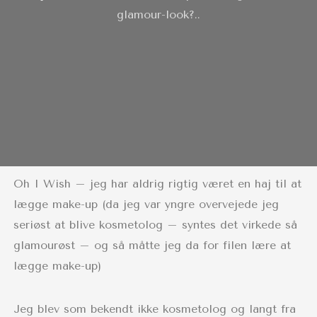
glamour-look?..
Oh I Wish – jeg har aldrig rigtig været en haj til at
lægge make-up (da jeg var yngre overvejede jeg
seriøst at blive kosmetolog – syntes det virkede så
glamourøst – og så måtte jeg da for filen lære at
lægge make-up)
Jeg blev som bekendt ikke kosmetolog og langt fra