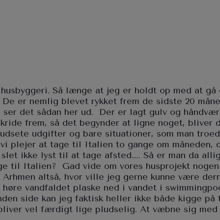
husbyggeri. Så længe at jeg er holdt op med at gå 
. De er nemlig blevet rykket frem de sidste 20 mån
u ser det sådan her ud.
Der er lagt gulv og håndvær
ride frem, så det begynder at ligne noget, bliver 
udsete udgifter og bare situationer, som man troe
 vi plejer at tage til Italien to gange om måneden, 
let ikke lyst til at tage afsted….. Så er man da alli
ge til Italien?
Gad vide om vores husprojekt nogen 
 Arhmen altså, hvor ville jeg gerne kunne være dern
 høre vandfaldet plaske ned i vandet i swimmingpo
anden side kan jeg faktisk heller ikke både kigge p
liver vel færdigt lige pludselig. At væbne sig med 