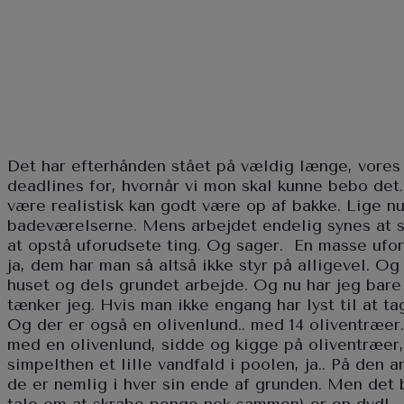
Det har efterhånden stået på vældig længe, vores 
deadlines for, hvornår vi mon skal kunne bebo det
være realistisk kan godt være op af bakke. Lige n
badeværelserne. Mens arbejdet endelig synes at sk
at opstå uforudsete ting. Og sager.
En masse ufor
ja, dem har man så altså ikke styr på alligevel. Og
huset og dels grundet arbejde. Og nu har jeg bare s
tænker jeg. Hvis man ikke engang har lyst til at ta
Og der er også en olivenlund.. med 14 oliventræer.
med en olivenlund, sidde og kigge på oliventræer,
simpelthen et lille vandfald i poolen, ja.. På den 
de er nemlig i hver sin ende af grunden. Men det b