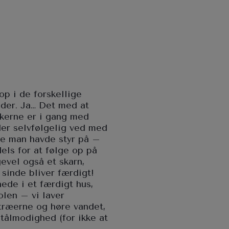
op i de forskellige
eder. Ja… Det med at
kerne er i gang med
der selvfølgelig ved med
de man havde styr på –
dels for at følge op på
gevel også et skarn,
sinde bliver færdigt!
ede i et færdigt hus,
olen – vi laver
å træerne og høre vandet,
tålmodighed (for ikke at