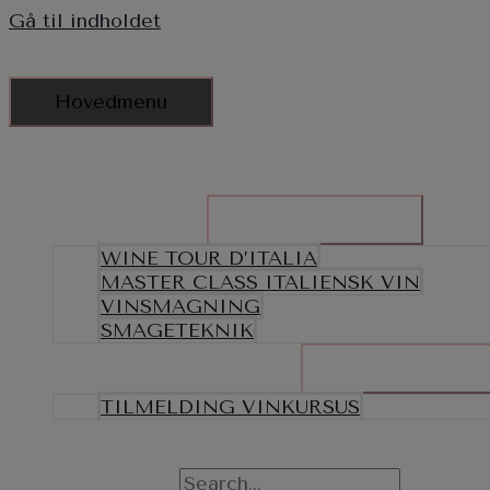
Gå til indholdet
Hovedmenu
FORSIDE
TILMELDING VINKURSUS
BOOK EVENT
Menu Toggle
WINE TOUR D’ITALIA
MASTER CLASS ITALIENSK VIN
VINSMAGNING
SMAGETEKNIK
DIGITALE VIN KURSER
Menu Toggle
TILMELDING VINKURSUS
OM
KONTAKT
SØG EFTER: