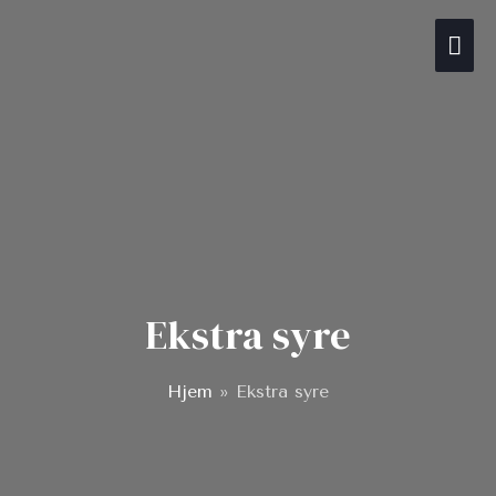
Gå
Hov
til
indholdet
Ekstra syre
Hjem
»
Ekstra syre