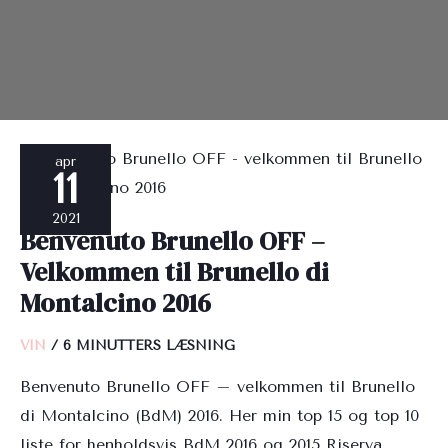
Benvenuto
apr
11
Brunello
OFF
2021
Benvenuto Brunello OFF –
–
Velkommen til Brunello di
Velkommen
Montalcino 2016
til
Brunello
VIN
/
6 MINUTTERS LÆSNING
di
Benvenuto Brunello OFF – velkommen til Brunello
Montalcino
di Montalcino (BdM) 2016. Her min top 15 og top 10
2016
liste for henholdsvis BdM 2016 og 2015 Riserva