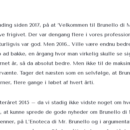
ding siden 2017, på at ‘Velkommen til Brunello di 
ive frigivet. Der var dengang flere i vores professio
aturligvis var god. Men 2016… Ville være endnu bedr
op ad bakke, en årgang hvor man virkelig skulle se si
rnet år, så da absolut bedre. Men ikke til de maksim
orvænte. Tager det næsten som en selvfølge, at Bru
rner, flere gange i løbet af hvert årti.
eråret 2015 – da vi stadig ikke vidste noget om hvo
for, at kunne sprede de gode nyheder om Brunello di
venner, på
L’Enoteca di Mr. Brunello
og i argumentat