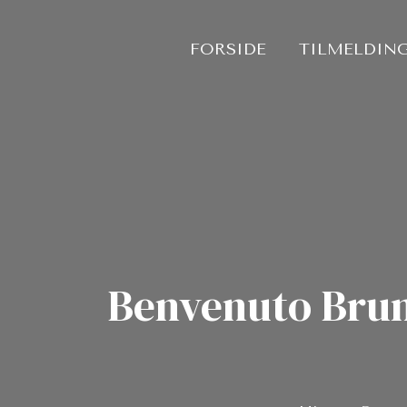
Gå
til
FORSIDE
TILMELDING
indholdet
Benvenuto Brun