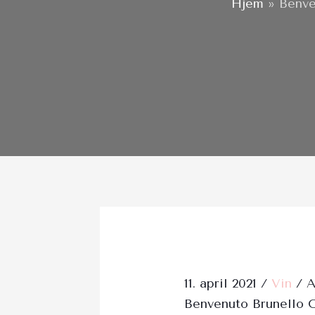
Hjem
»
Benve
Post
navigation
11. april 2021
/
Vin
/ 
Benvenuto Brunello O