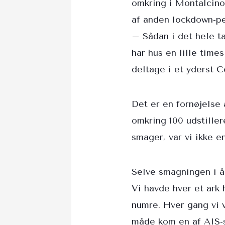
omkring i Montalcino.
af anden lockdown-per
– Sådan i det hele ta
har hus en lille time
deltage i et yderst C
Det er en fornøjelse 
omkring 100 udstille
smager, var vi ikke e
Selve smagningen i å
Vi havde hver et ark
numre. Hver gang vi va
måde kom en af AIS-s