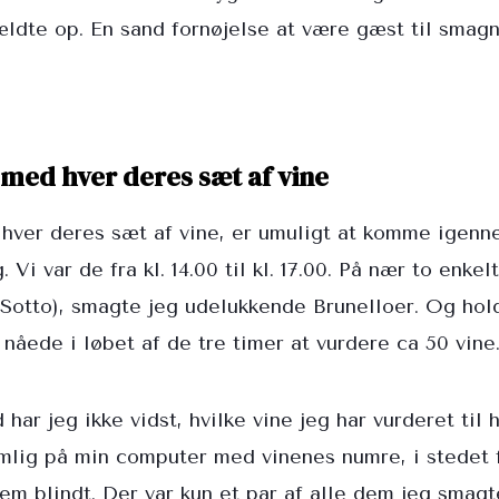
ældte op. En sand fornøjelse at være gæst til smag
med hver deres sæt af vine
hver deres sæt af vine, er umuligt at komme igen
 Vi var de fra kl. 14.00 til kl. 17.00. På nær to enk
 Sotto), smagte jeg udelukkende Brunelloer. Og hol
nåede i løbet af de tre timer at vurdere ca 50 vine
 har jeg ikke vidst, hvilke vine jeg har vurderet til 
emlig på min computer med vinenes numre, i stedet f
m blindt. Der var kun et par af alle dem jeg smagte