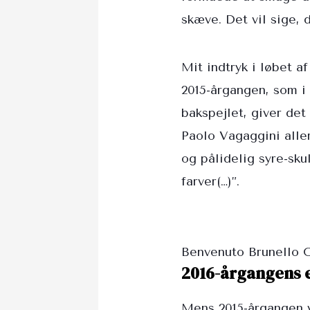
skæve. Det vil sige, 
Mit indtryk i løbet a
2015-årgangen, som i
bakspejlet, giver det
Paolo Vagaggini aller
og pålidelig syre-sku
farver(…)”.
Benvenuto Brunello 
2016-årgangens e
Mens 2015-årgangen 