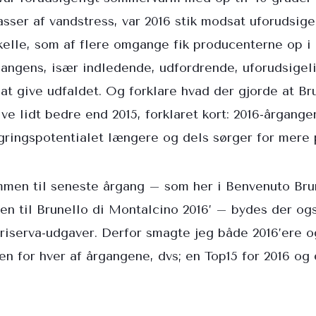
sser af vandstress, var 2016 stik modsat uforudsige
kelle, som af flere omgange fik producenterne op i
gangens, især indledende, udfordrende, uforudsigel
g at give udfaldet. Og forklare hvad der gjorde at B
ve lidt bedre end 2015, forklaret kort: 2016-årgange
agringspotentialet længere og dels sørger for mere
mmen til seneste årgang – som her i Benvenuto Br
en til Brunello di Montalcino 2016’ – bydes der og
 riserva-udgaver. Derfor smagte jeg både 2016’ere o
 en for hver af årgangene, dvs; en Top15 for 2016 og 