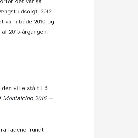
orfor det var så
længst udsolgt. 2012
et var i både 2010 og
d af 2015-årgangen.
den ville stå til 5
di Montalcino 2016
–
fra fadene, rundt