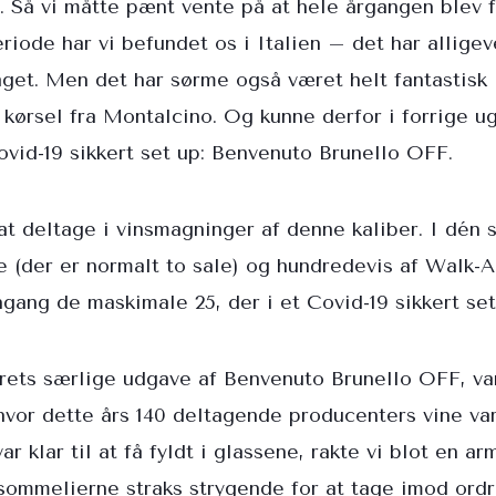
 Så vi måtte pænt vente på at hele årgangen blev fri
iode har vi befundet os i Italien – det har alligeve
get. Men det har sørme også været helt fantastisk l
s kørsel fra Montalcino. Og kunne derfor i forrige 
ovid-19 sikkert set up: Benvenuto Brunello OFF.
at deltage i vinsmagninger af denne kaliber. I dén 
re (der er normalt to sale) og hundredevis af Walk
ngang de maskimale 25, der i et Covid-19 sikkert se
rets særlige udgave af Benvenuto Brunello OFF, var
 hvor dette års 140 deltagende producenters vine v
r klar til at få fyldt i glassene, rakte vi blot en ar
ommelierne straks strygende for at tage imod ordr