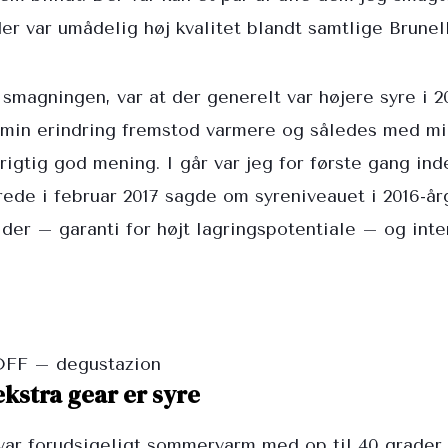
der var umådelig høj kvalitet blandt samtlige Brunel
f smagningen, var at der generelt var højere syre i 
 min erindring fremstod varmere og således med min
 rigtig god mening. I går var jeg for første gang in
ede i februar 2017 sagde om syreniveauet i 2016-år
lder – garanti for højt lagringspotentiale – og inte
OFF – degustazion
kstra gear er syre
var forudsigeligt sommervarm med op til 40 grade