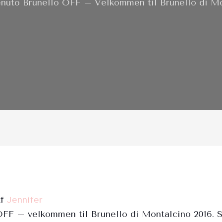
nuto Brunello OFF – Velkommen til Brunello di Mo
Af
Jennifer
FF – velkommen til Brunello di Montalcino 2016. 