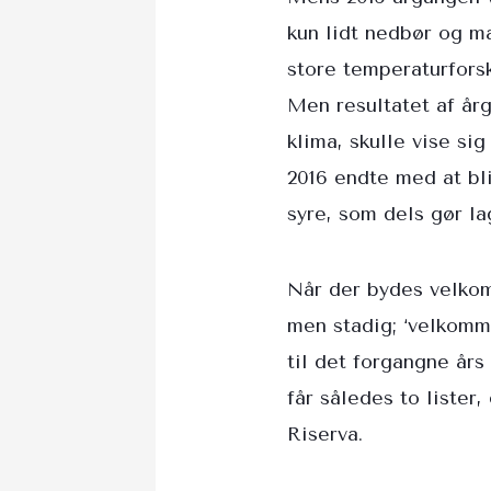
kun lidt nedbør og ma
store temperaturfors
Men resultatet af år
klima, skulle vise si
2016 endte med at bli
syre, som dels gør l
Når der bydes velko
men stadig; ‘velkomm
til det forgangne års
får således to lister,
Riserva.