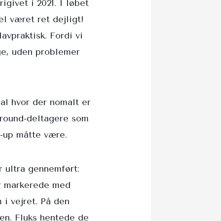
givet i 2021. I løbet
l været ret dejligt!
avpraktisk. Fordi vi
uge, uden problemer
sal hvor der nomalt er
-Around-deltagere som
t-up måtte være.
 ultra gennemført:
ar markerede med
m i vejret. På den
en. Fluks hentede de