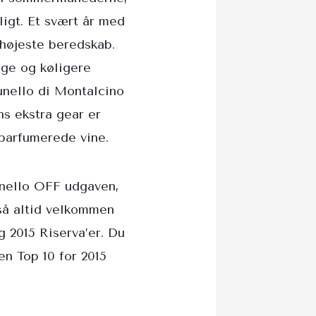
ligt. Et svært år med
 højeste beredskab.
ige og køligere
runello di Montalcino
ns ekstra gear er
 parfumerede vine.
unello OFF udgaven,
så altid velkommen
g 2015 Riserva’er. Du
en Top 10 for 2015