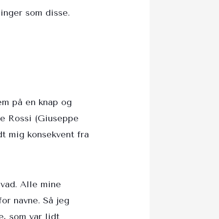
ninger som disse.
nem på en knap og
elte Rossi (Giuseppe
dt mig konsekvent fra
.
hvad. Alle mine
or navne. Så jeg
, som var lidt