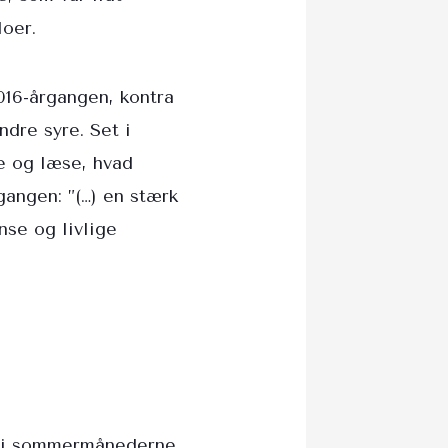
loer.
2016-årgangen, kontra
dre syre. Set i
de og læse, hvad
gangen: ”(…) en stærk
nse og livlige
r i sommermånederne,