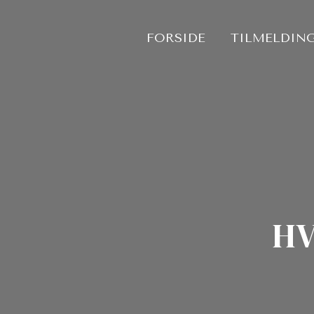
Gå
til
FORSIDE
TILMELDING
indholdet
HV