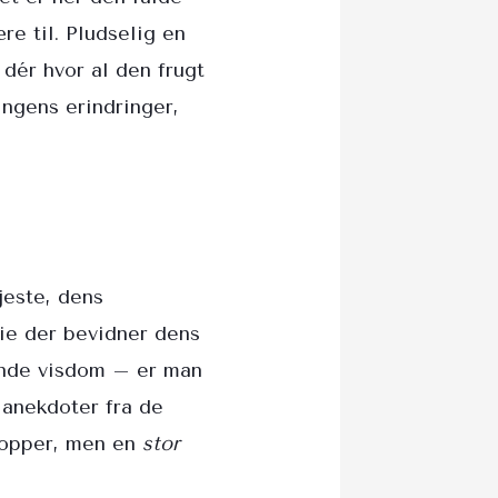
re til. Pludselig en
 dér hvor al den frugt
ingens erindringer,
jeste, dens
ie der bevidner dens
nde visdom – er man
 anekdoter fra de
 topper, men en
stor