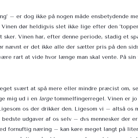
ng’ – er dog ikke på nogen måde ensbetydende med 
Vinen dør heldigvis slet ikke lige efter den ’topper’
et sker. Vinen har, efter denne periode, stadig et s
r nævnt er det ikke alle der sætter pris på den sid
være rart at vide hvor længe man skal vente. På sin 
get svært at spå mere eller mindre præcist om, se
æge mig ud i en
large
tommelfingerregel. Vinen er jo
 Ligesom os der drikker den. Ligesom vi – altså os
 bedste udgaver af os selv – dvs mennesker der er 
ed fornuftig næring – kan køre meget langt på lite