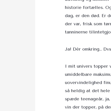
historie fortælles. O
dag, er den død. Er d
der var, frisk som tø
tanninerne tilintetgj
Ja! Dér omkring… Dvs 
I mit univers topper 
umiddelbare maksimum
uovervindelighed fi
så heldig at det hele
spæde teenageår, ja,
vin der topper, på de