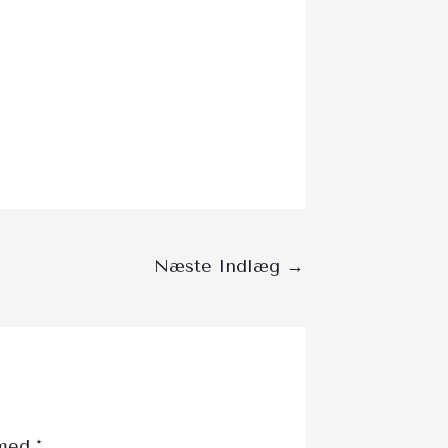
Næste Indlæg
→
 med
*