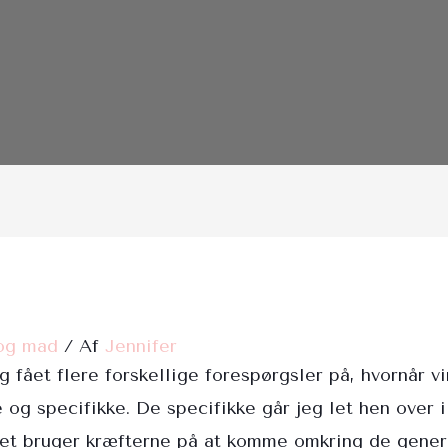
og mad
/ Af
Jennifer
g fået flere forskellige forespørgsler på, hvornår v
og specifikke. De specifikke går jeg let hen over i
edet bruger kræfterne på at komme omkring de gener