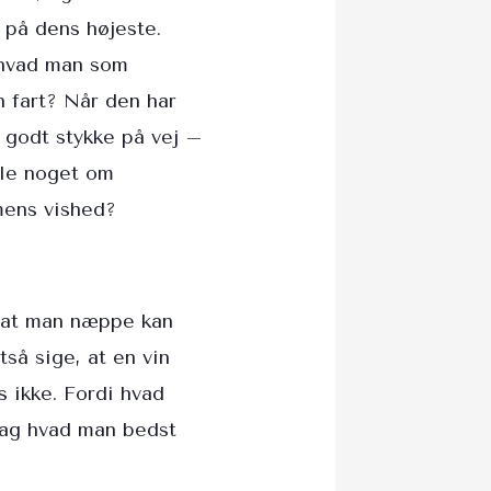
r på dens højeste.
t hvad man som
n fart? Når den har
t godt stykke på vej –
lle noget om
mens vished?
, at man næppe kan
tså sige, at en vin
s ikke. Fordi hvad
sag hvad man bedst