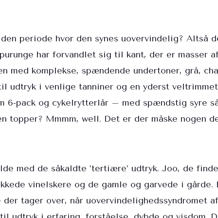
i den periode hvor den synes uovervindelig? Altså d
purunge har forvandlet sig til kant, der er masser af
sen med komplekse, spændende undertoner, grå, ch
l udtryk i venlige tanniner og en yderst veltrimmet
om 6-pack og cykelrytterlår – med spændstig syre så
en topper? Mmmm, well. Det er der måske nogen de
lde med de såkaldte ’tertiære’ udtryk. Joo, de find
kkede vinelskere og de gamle og garvede i gårde. D
 der tager over, når uovervindelighedssyndromet afl
il udtryk i erfaring, forståelse, dybde og visdom. D