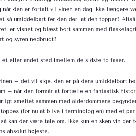
g når den er fortalt vil vinen en dag ikke længere væ
et så umiddelbart før den dør, at den topper? Altså
rret, er visnet og blæst bort sammen med flaskelagr
ort og syren nedbrudt?
et eller andet sted imellem de sidste to faser.
vinen – det vil sige, den er på dens umiddelbart hø
 – når den formår at fortælle en fantastisk histor
nurligt smeltet sammen med alderdommens begynde
 toppes (for nu at blive i terminologien) med et par
 så kan der være tale om, ikke kun en skøn vin der
ns absolut højeste.