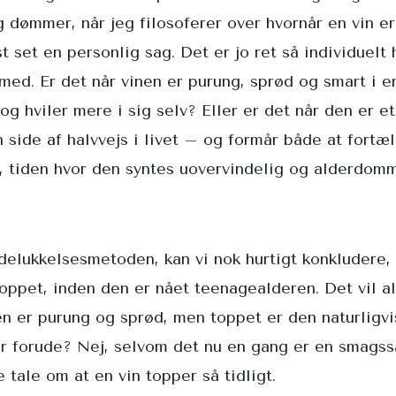
jeg dømmer, når jeg filosoferer over hvornår en vin e
st set en personlig sag. Det er jo ret så individuel
med. Er det når vinen er purung, sprød og smart i e
 og hviler mere i sig selv? Eller er det når den er e
 side af halvvejs i livet – og formår både at fortæ
 tiden hvor den syntes uovervindelig og alderdom
udelukkelsesmetoden, kan vi nok hurtigt konkludere
toppet, inden den er nået teenagealderen. Det vil al
n er purung og sprød, men toppet er den naturligvi
er forude? Nej, selvom det nu en gang er en smags
 tale om at en vin topper så tidligt.