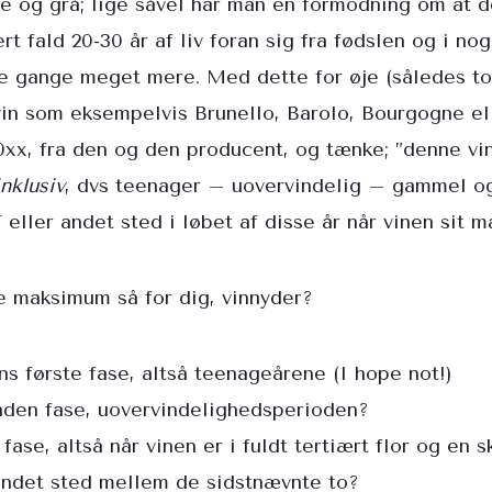
e og grå; lige såvel har man en formodning om at 
ert fald 20-30 år af liv foran sig fra fødslen og i n
e gange meget mere. Med dette for øje (således to
in som eksempelvis Brunello, Barolo, Bourgogne el
20xx, fra den og den producent, og tænke; ”denne vin
inklusiv
, dvs teenager – uovervindelig – gammel o
 eller andet sted i løbet af disse år når vinen sit 
e maksimum så for dig, vinnyder?
ens første fase, altså teenageårene (I hope not!)
anden fase, uovervindelighedsperioden?
 fase, altså når vinen er i fuldt tertiært flor og en
 andet sted mellem de sidstnævnte to?