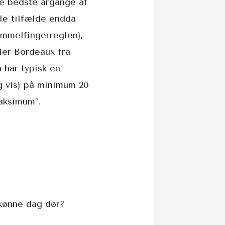
de bedste årgange af
ogle tilfælde endda
mmelfingerreglen),
ler Bordeaux fra
 har typisk en
g vis) på minimum 20
maksimum”.
 skønne dag dør?