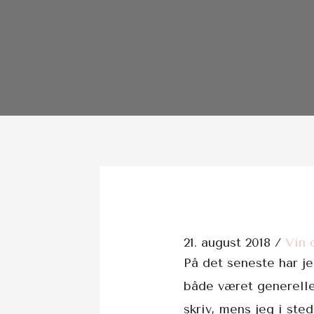
Post
navigation
21. august 2018
/
Vin 
På det seneste har je
både været generelle 
skriv, mens jeg i st