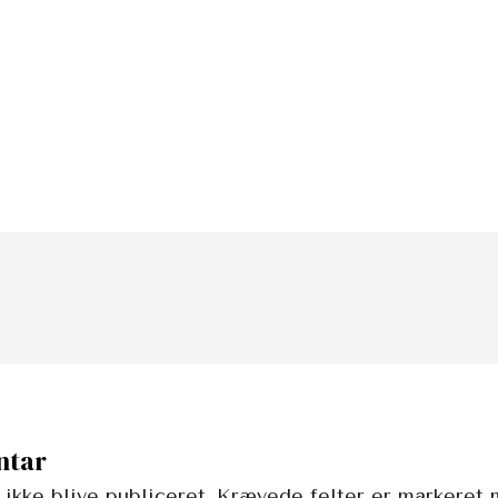
ntar
 ikke blive publiceret.
Krævede felter er markeret