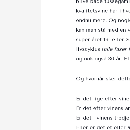
blive både tussegaml
kvalitetsvine har i hv
endnu mere. Og nogl
kan man stå med en v
super året 19- eller 
livscyklus (
alle faser 
og nok også 30 år. ET
Og hvornår sker dett
Er det lige efter vin
Er det efter vinens 
Er det i vinens tredje
Eller er det et eller