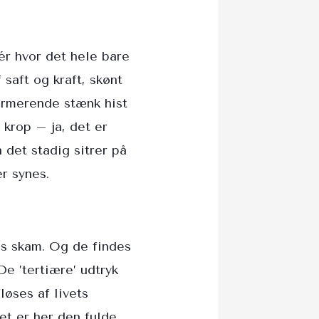
ér hvor det hele bare
 saft og kraft, skønt
armerende stænk hist
 krop – ja, det er
 det stadig sitrer på
r synes.
es skam. Og de findes
e ’tertiære’ udtryk
øses af livets
et er her den fulde