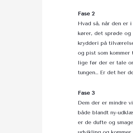
Fase 2
Hvad så, når den er 
kører, det sprøde og 
krydderi på tilværel
og pist som kommer ti
lige før der er tale 
tungen… Er det her d
Fase 3
Dem der er mindre vi
både blandt ny-udklæ
er de dufte og smage
udvikling og kommer t