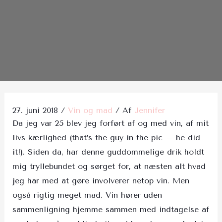
Post
navigation
27. juni 2018
/
Vin og mad
/ Af
Jennifer
Da jeg var 25 blev jeg forført af og med vin, af mit
livs kærlighed (that’s the guy in the pic – he did
it!). Siden da, har denne guddommelige drik holdt
mig tryllebundet og sørget for, at næsten alt hvad
jeg har med at gøre involverer netop vin. Men
også rigtig meget mad. Vin hører uden
sammenligning hjemme sammen med indtagelse af