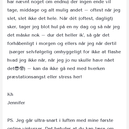
har nævnt noget om endnu) der ingen ende vil
tage, middage og alt mulig andet – oftest når jeg
slet, slet ikke det hele. Når dét (oftest, dagligt)
sker, tager jeg blot hul på en ny dag og så når jeg
det måske nok – dur det heller ik’, så går det
forhåbenligt i morgen og ellers når jeg når dertil
(sørger selvfølgelig omhyggeligt for ikke at flashe
hvad jeg ikke når, når jeg jo nu skulle have nået
det😎🤓) – kan da ikke gå ned med hverken
præstationsangst eller stress her!
Kh
Jennifer
PS. Jeg går ultra-snart i luften med mine første
online vinkurser. Det betyder at du kan lære om