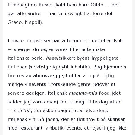
Ermenegildo Russo (kald ham bare Gildo – det
gør alle andre – han er i øvrigt fra Torre del
Greco, Napoli).
I disse omgivelser har vi hjemme i hjertet af Kbh
– spørger du os, er vores lille, autentiske
italienske perle,
heeelt
sikkert byens hyggeligste
italiener (selvfølgelig dybt inhabile). Bag hjemmets
fire restaurationsvægge, holder vi også rigtig
mange vinevents i forskellige genre, udover at
servere gedigen, italiensk
mamma-mia
food (det
kalder jeg vores mad) fra tirsdag til lørdag aften
–
selvfølgelig
akkompagneret af alverdens
italiensk vin. Så jaaah, der er lidt travlt på skansen
med restaurant, vinbutik, events, et rejseri (jeg ikke