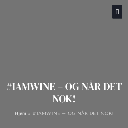
Gå
Hov
til
indholdet
#IAMWINE – OG NÅR DET
NOK!
Hjem
»
#IAMWINE – OG NÅR DET NOK!