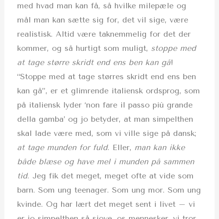
med hvad man kan få, så hvilke milepæle og
mål man kan sætte sig for, det vil sige, være
realistisk. Altid være taknemmelig for det der
kommer, og så hurtigt som muligt,
stoppe med
at tage større skridt end ens ben kan gå
!
“Stoppe med at tage størres skridt end ens ben
kan gå”, er et glimrende italiensk ordsprog, som
på italiensk lyder ‘non fare il passo più grande
della gamba’ og jo betyder, at man simpelthen
skal lade være med, som vi ville sige på dansk;
at tage munden for fuld
. Eller,
man kan ikke
både blæse og have mel i munden på sammen
tid
. Jeg fik det meget, meget ofte at vide som
barn. Som ung teenager. Som ung mor. Som ung
kvinde. Og har lært det meget sent i livet – vi
er jo simpelthen så sjove, os mennesker, vi tror