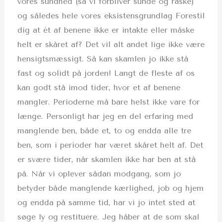
vores sundhed (så vi forbliver sunde og raske)
og således hele vores eksistensgrundlag Forestil
dig at ét af benene ikke er intakte eller måske
helt er skåret af? Det vil alt andet lige ikke være
hensigtsmæssigt. Så kan skamlen jo ikke stå
fast og solidt på jorden! Langt de fleste af os
kan godt stå imod tider, hvor et af benene
mangler. Perioderne må bare helst ikke vare for
længe. Personligt har jeg en del erfaring med
manglende ben, både et, to og endda alle tre
ben, som i perioder har været skåret helt af. Det
er svære tider, når skamlen ikke har ben at stå
på. Når vi oplever sådan modgang, som jo
betyder både manglende kærlighed, job og hjem
og endda på samme tid, har vi jo intet sted at
søge ly og restituere. Jeg håber at de som skal