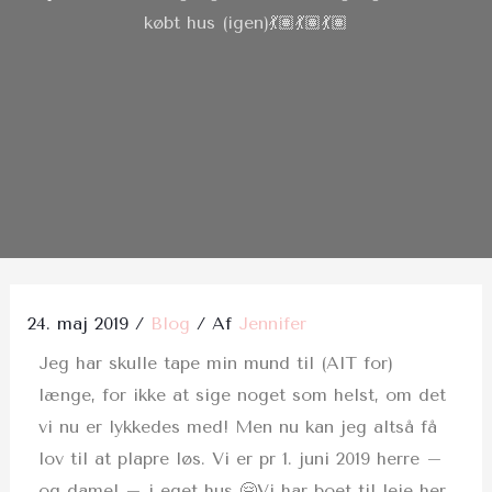
købt hus (igen)💃🏽💃🏽💃🏽
Post
navigation
24. maj 2019
/
Blog
/ Af
Jennifer
Jeg har skulle tape min mund til (AlT for)
længe, for ikke at sige noget som helst, om det
vi nu er lykkedes med! Men nu kan jeg altså få
lov til at plapre løs. Vi er pr 1. juni 2019 herre –
og dame! – i eget hus 🤗Vi har boet til leje her