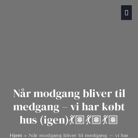
Gå
Hov
til
indholdet
Når modgang bliver til
medgang – vi har købt
hus (igen)💃🏽💃🏽💃🏽
Hjem
»
Når modgang bliver til medgang – vi har