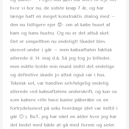
hvor vi bor nu, de sidste knap 7 år, og har
længe haft en meget konstruktiv dialog med –
den nu tidligere ejer 😍- om at købe huset af
ham og hans hustru. Og nu er det altså sket.
Det er simpelthen nu endeligt! Skødet blev
skrevet under i går – men købsaftalen faktisk
allerede d. 14. maj d.å. Så jeg tog jo billeder,
men måtte holde min mund indtil det endelige
og definitive skøde jo altså også var i hus.
Teknisk set, var handlen selvfølgelig endelig
allerede ved købsaftalens underskrift, og kun os
som købere ville have kunne påberåbe os en
fortrydelsesret på seks hverdage (det var indtil i
går 🙂 ). BuT, jeg har nået en alder hvor jeg har
det bedst med både at gå med livrem og seler.