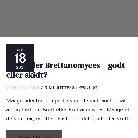
Brett
apr
18
eller
Brett eller Brettanomyces – godt
Brettanomyces
2021
eller skidt?
–
godt
VIDEN OM VIN
/
3 MINUTTERS LÆSNING
eller
Mange udenfor den professionelle vinbranche, har
skidt?
aldrig hørt om Brett eller Brettanomyces. Mange af
de som har, er ofte i tvivl – er det godt eller skidt?
Read More »