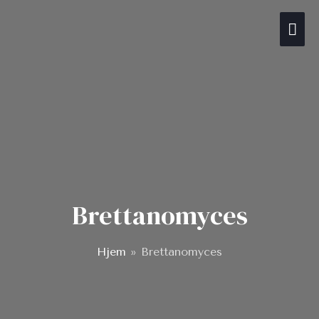
Gå
Hov
til
indholdet
Brettanomyces
Hjem
»
Brettanomyces