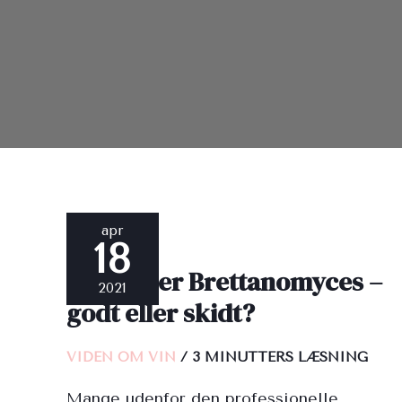
Brett
apr
18
eller
Brett eller Brettanomyces –
Brettanomyces
2021
godt eller skidt?
–
godt
VIDEN OM VIN
/
3 MINUTTERS LÆSNING
eller
Mange udenfor den professionelle