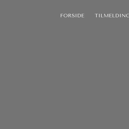
Gå
til
FORSIDE
TILMELDING
indholdet