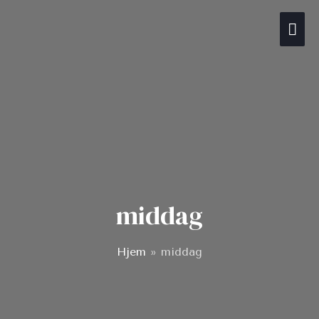
Gå
Hov
til
indholdet
middag
Hjem
»
middag