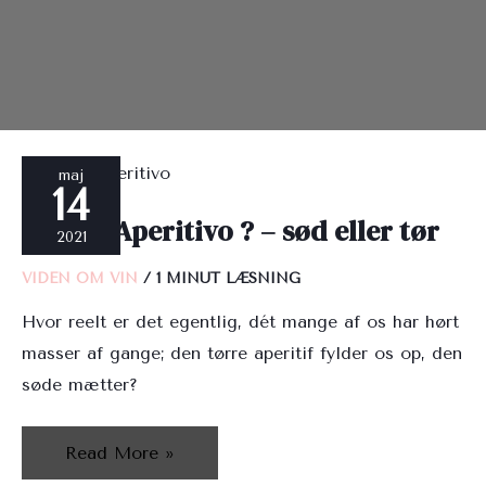
Do
maj
14
You
Do You Aperitivo ? – sød eller tør
Aperitivo
2021
?
VIDEN OM VIN
/
1 MINUT LÆSNING
–
Hvor reelt er det egentlig, dét mange af os har hørt
sød
masser af gange; den tørre aperitif fylder os op, den
eller
søde mætter?
tør
Read More »